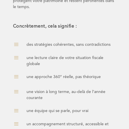
protègent votre patrimoine et restent pertinentes dans
le temps.
Concrètement, cela signifie :
a
des stratégies cohérentes, sans contradictions
a
une lecture claire de votre situation fiscale
globale
a
une approche 360° réelle, pas théorique
a
une vision à long terme, au-delà de l’année
courante
a
une équipe qui se parle, pour vrai
a
un accompagnement structuré, accessible et